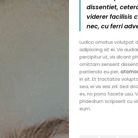
dissentiet, cete
viderer facilisis
nec, cu ferri adv
Ludico ornatus volutpat d
adipiscing sit ei. Vix aud
percipitur ut, vix dicant 
omittam senserit dissenti
partiendo eu per,
atomo
in sit. Et tractatos volupta
sea, ei vix wisi zril. Sed 
ex, no porro facete usu. 
phaedrum scripserit cu vi
eum.
Home