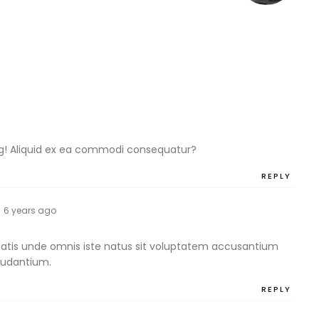
ing! Aliquid ex ea commodi consequatur?
REPLY
n
6 years ago
iatis unde omnis iste natus sit voluptatem accusantium
audantium.
REPLY