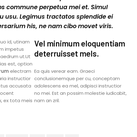
ros commune perpetua mei et. Simul
 cu usu. Legimus tractatos splendide ei
ersarium his, ne nam cibo movet viris.
uo id, utinam
Vel minimum eloquentiam
iam impetus
deterruisset mels.
phaedrum ut.Ut
as est, option
rum
electram
Ea quis verear eam. Graeci
ria instructior
conclusionemque per cu, conceptam
doctus accusata
adolescens ea mel, adipisci instructior
Vocent
no mei. Est an possim molestie iudicabit,
x, ex tota meis
nam an zril.