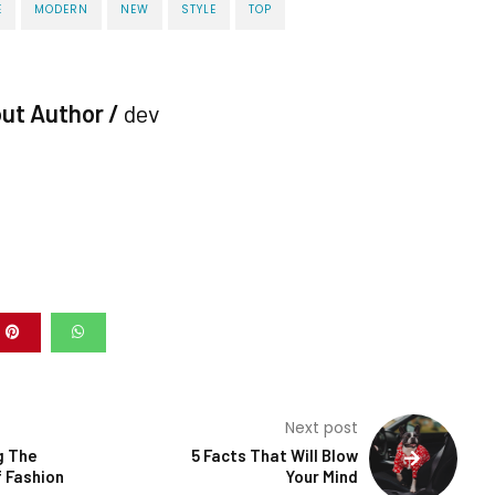
E
MODERN
NEW
STYLE
TOP
ut Author /
dev
Next post
g The
5 Facts That Will Blow
 Fashion
Your Mind