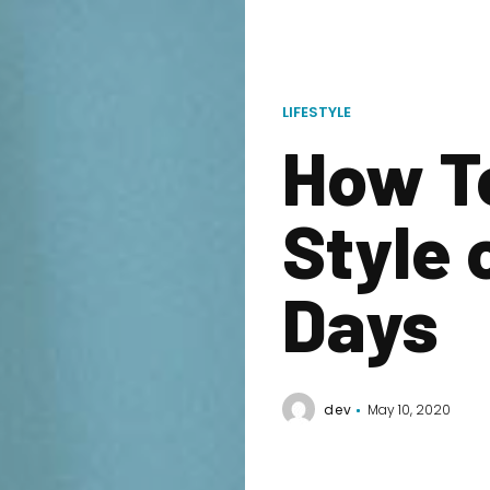
LIFESTYLE
How T
Style 
Days
dev
May 10, 2020