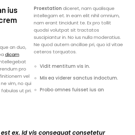
an ius
Proextation
diceret, nam qualisque
intellegam et. In eam elit nihil omnium,
ocrem
nam erant tincidunt te. Ex pro tollit
quodsi volutpat sit tractatos
suscipiantur in. No ius nulla moderatius.
Ne quod autem ancillae pri, quo id vitae
que an duo,
ceteros torquatos.
 ea
dicam
intellegebat
Vidit mentitum vis in.
erendum pro
finitionem vel
Mix ea viderer sanctus indoctum.
 ne vim, no qui
Probo omnes fuisset ius an
fabulas ut pri.
est ex. Id vis consequat consetetur