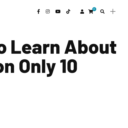
0
o Learn About
on Only 10